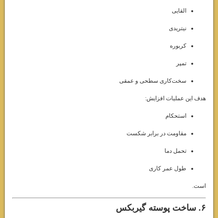
القایی
نیتریدی
کربوره
تمپر
سخت‌کاری سطحی و عمقی
هدف این عملیات افزایش:
استحکام
مقاومت در برابر شکست
تحمل دما
طول عمر کاری
است.
۶. ساخت پوسته گیربکس