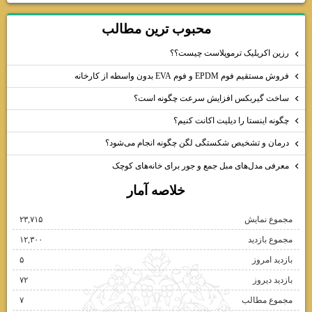
چگونه اینستا را دیلیت اکانت کنیم؟
پيوندها
بهترين چشم پزشكان تهران
آموزش برنامه نويسي سي پلاس پلاس
عوارض داروي كوتريموكسازول كودكان
مدت زمان براي يادگيري زبان انگليسي
دليل شارژ نشدن باتري لپتاپ
محبوب ترين مطالب
رزین اکریلیک ترموپلاست چیست؟؟
فروش مستقیم فوم EPDM و فوم EVA بدون واسطه از کارخانه
ساخت گیربکس افزایش سرعت چگونه است؟