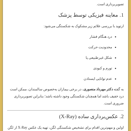
تصویربرداری است.
1. معاینه فیزیکی توسط پزشک
ارتوپد با بررسی علائم زیر مشکوک به شکستگی می‌شود:
درد هنگام فشار
محدودیت حرکت
شکل غیرطبیعی پا
تورم و کبودی
عدم توانایی ایستادن
به گفته
دکتر مهرداد منصوری
، در برخی بیماران به‌خصوص سالمندان، ممکن است
درد خفیف باشد اما همچنان شکستگی وجود داشته باشد؛ بنابراین تصویربرداری
ضروری است.
2. عکس‌برداری ساده (X-Ray)
اولین و مهم‌ترین اقدام برای تشخیص شکستگی لگن، تهیه یک عکس X-Ray از لگن