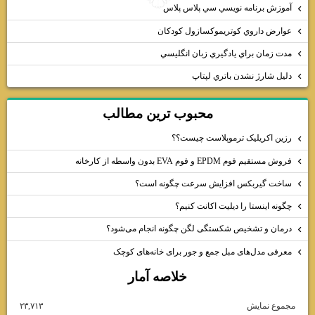
آموزش برنامه نويسي سي پلاس پلاس
عوارض داروي كوتريموكسازول كودكان
مدت زمان براي يادگيري زبان انگليسي
دليل شارژ نشدن باتري لپتاپ
محبوب ترين مطالب
رزین اکریلیک ترموپلاست چیست؟؟
فروش مستقیم فوم EPDM و فوم EVA بدون واسطه از کارخانه
ساخت گیربکس افزایش سرعت چگونه است؟
چگونه اینستا را دیلیت اکانت کنیم؟
درمان و تشخیص شکستگی لگن چگونه انجام می‌شود؟
معرفی مدل‌های مبل جمع و جور برای خانه‌های کوچک
خلاصه آمار
مجموع نمایش‌
۲۳,۷۱۳