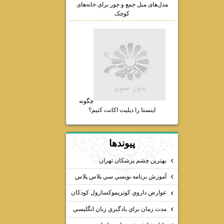
مدل‌های مبل جمع و جور برای خانه‌های
کوچک
چگونه
اینستا را دیلیت اکانت کنیم؟
پيوندها
بهترين چشم پزشكان تهران
آموزش برنامه نويسي سي پلاس پلاس
عوارض داروي كوتريموكسازول كودكان
مدت زمان براي يادگيري زبان انگليسي