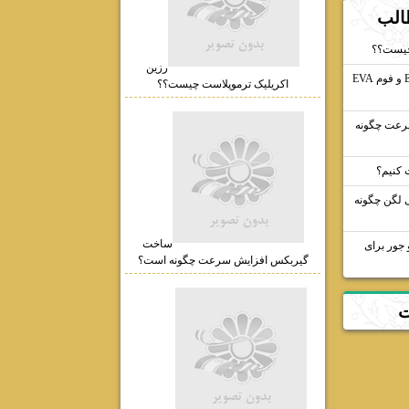
الب
چیست؟؟
رزین
فروش مستقیم فوم EPDM و فوم EVA
اکریلیک ترموپلاست چیست؟؟
رعت چگونه
ت کنیم؟
لگن چگونه
ساخت
جور برای
گیربکس افزایش سرعت چگونه است؟
ت