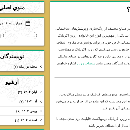
منوي اصلي
؟
چهارشنبه ۱۴ مرداد ۰۵
 و در صنایع مختلف از رنگ‌سازی و پوشش‌های ساختمانی
. یکی از مهم‌ترین انواع این خانواده، رزین اکریلیک
شیمیایی خاص خود، در تولید پوشش‌های مقاوم، شفاف
ورت جامع بررسی می‌کنیم که رزین اکریلیک ترموپلاست
نويسندگان
ایا و معایبی دارد و چه کاربردهایی در صنایع مختلف
ولیدکنندگان معتبر مانند
سیماب رزین
اشاره خواهیم
مجله نور ماه
(۷)
آرشيو
آبان ۱۴۰۴
(۲)
اسیون مونومرهای اکریلیک مانند متیل متاکریلات،
 به این معناست که این ماده در اثر حرارت نرم می‌شود
آذر ۱۴۰۴
(۳)
یایی آن تغییر کند.
بهمن ۱۴۰۴
(۱)
رزین اکریلیک ترموپلاست قابلیت نرم شدن مجدد با
اسفند ۱۴۰۴
(۱)
اعمال آن انعطاف‌پذیرتر باشد.