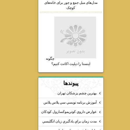
مدل‌های مبل جمع و جور برای خانه‌های
کوچک
چگونه
اینستا را دیلیت اکانت کنیم؟
پيوندها
بهترين چشم پزشكان تهران
آموزش برنامه نويسي سي پلاس پلاس
عوارض داروي كوتريموكسازول كودكان
مدت زمان براي يادگيري زبان انگليسي