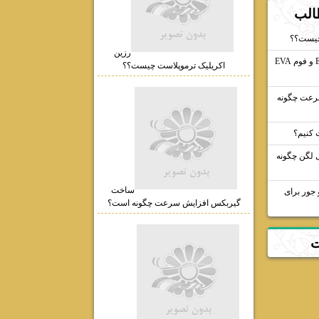
الب
چیست؟؟
رزین
فروش مستقیم فوم EPDM و فوم EVA
اکریلیک ترموپلاست چیست؟؟
رعت چگونه
ت کنیم؟
لگن چگونه
ساخت
جور برای
گیربکس افزایش سرعت چگونه است؟
ت