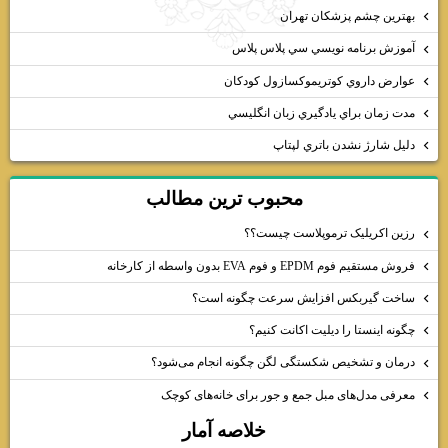
بهترين چشم پزشكان تهران
آموزش برنامه نويسي سي پلاس پلاس
عوارض داروي كوتريموكسازول كودكان
مدت زمان براي يادگيري زبان انگليسي
دليل شارژ نشدن باتري لپتاپ
محبوب ترين مطالب
رزین اکریلیک ترموپلاست چیست؟؟
فروش مستقیم فوم EPDM و فوم EVA بدون واسطه از کارخانه
ساخت گیربکس افزایش سرعت چگونه است؟
چگونه اینستا را دیلیت اکانت کنیم؟
درمان و تشخیص شکستگی لگن چگونه انجام می‌شود؟
معرفی مدل‌های مبل جمع و جور برای خانه‌های کوچک
خلاصه آمار