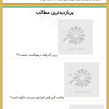
پربازديدترين مطالب
رزین اکریلیک ترموپلاست چیست؟؟
ساخت گیربکس افزایش سرعت چگونه است؟